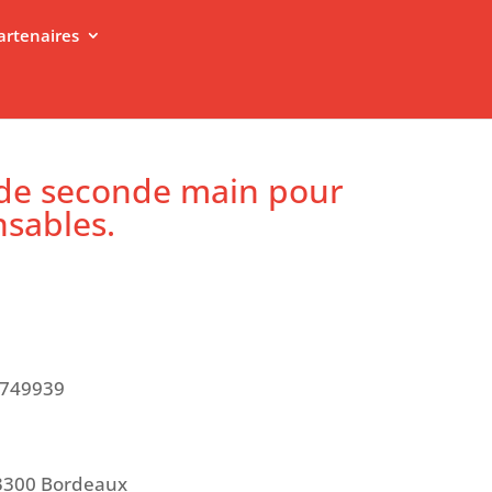
artenaires
 de seconde main pour
nsables.
749939
33300 Bordeaux