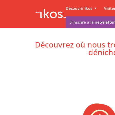
Découvrir ïkos
Visit
S’inscrire à la newsletter
Découvrez où nous tr
déniche